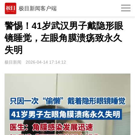
极目新闻客户端
推荐
警惕！41岁武汉男子戴隐形眼
观点
镜睡觉，左眼角膜溃疡致永久
时政
失明
湖北
极目新闻
2026-04-14 17:14:12
武汉
世相
环球
专题
极客圈
经济