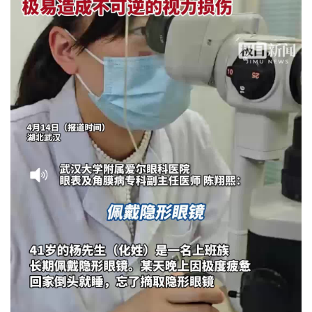
城建
科教
健康
悠游
相亲
汽车
房产
消费
创意
文化
体育