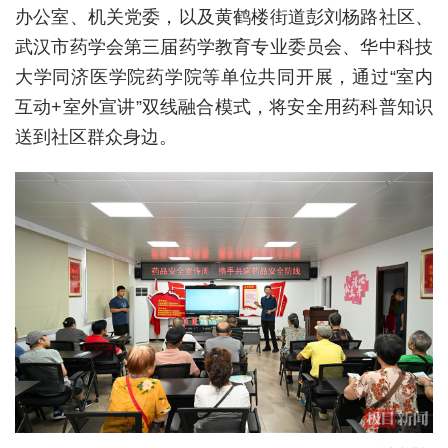
办公室、机关党委，以及黄鹤楼街道彭刘杨路社区、
城建
武汉市药学会第三届药学教育专业委员会、华中科技
大学同济医学院药学院等单位共同开展，通过“室内
科教
互动+室外宣讲”双线融合模式，将安全用药科普知识
健康
送到社区群众身边。
悠游
相亲
汽车
房产
消费
创意
文化
体育