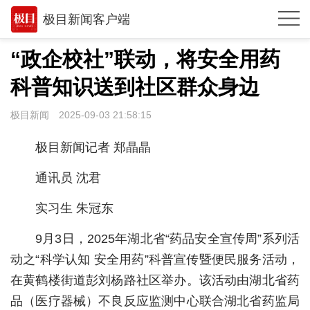
极目新闻客户端
推荐
“政企校社”联动，将安全用药
观点
科普知识送到社区群众身边
时政
极目新闻
2025-09-03 21:58:15
湖北
极目新闻记者 郑晶晶
武汉
通讯员 沈君
世相
实习生 朱冠东
环球
9月3日，2025年湖北省“药品安全宣传周”系列活
专题
动之“科学认知 安全用药”科普宣传暨便民服务活动，
极客圈
在黄鹤楼街道彭刘杨路社区举办。该活动由湖北省药
品（医疗器械）不良反应监测中心联合湖北省药监局
经济