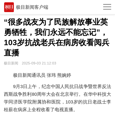
极目新闻客户端
推荐
“很多战友为了民族解放事业英
观点
勇牺牲，我们永远不能忘记”，
时政
103岁抗战老兵在病房收看阅兵
湖北
直播
武汉
极目新闻
2025-09-03 21:12:03
世相
极目新闻通讯员 张玮 熊婉婷
环球
9月3日上午，纪念中国人民抗日战争暨世界反法
专题
西斯战争胜利80周年大会在北京举行。在华中科技大
学同济医学院附属协和医院，103岁的抗日老战士李
极客圈
桂薪在病床上全程收看了电视直播。
经济