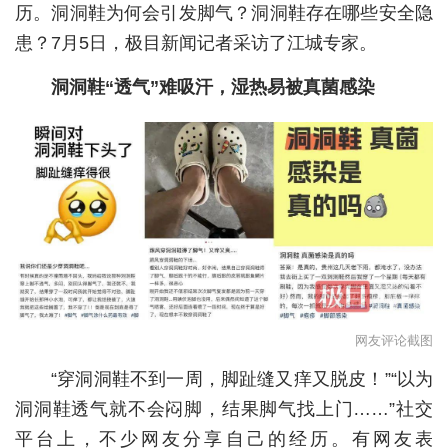
历。洞洞鞋为何会引发脚气？洞洞鞋存在哪些安全隐
城建
患？7月5日，极目新闻记者采访了江城专家。
科教
洞洞鞋
“
透气
”
难
吸汗，湿热易被
真菌感染
健康
悠游
相亲
汽车
房产
消费
网友评论截图
创意
“穿洞洞鞋不到一周，脚趾缝又痒又脱皮！”“以为
文化
洞洞鞋透气就不会闷脚，结果脚气找上门……”社交
平台上，不少网友分享自己的经历。有网友表
体育