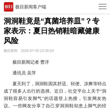
极目新闻客户端
推荐
洞洞鞋竟是“真菌培养皿”？专
观点
家表示：夏日热销鞋暗藏健康
时政
风险
湖北
极目新闻
2025-07-05 23:36:03
武汉
极目新闻记者 曹洋
世相
通讯员 吴萍
环球
夏天到了，洞洞鞋因其舒适、轻便、凉爽等特点
专题
成了很多人出行的选择。近日，社交平台上关于“洞
洞鞋容易引发脚气”的话题登上热搜，引发网友热
极客圈
议。一些网友分享了自己穿洞洞鞋却患上脚气的经
经济