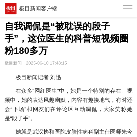
极目新闻客户端
推荐
自我调侃是“被耽误的段子
观点
手”，这位医生的科普短视频圈
时政
粉180多万
湖北
极目新闻
2025-06-10 17:48:15
武汉
极目新闻记者 刘迅
世相
在众多“网红医生”中，她是一个特别的存在。视
环球
频中，她的表达风趣幽默，内容有趣接地气，有时还
会“下场”和网友们在评论区互动调侃，大家笑称她
专题
是“段子手”。
极客圈
她就是武汉协和医院皮肤性病科副主任医师朱今
经济