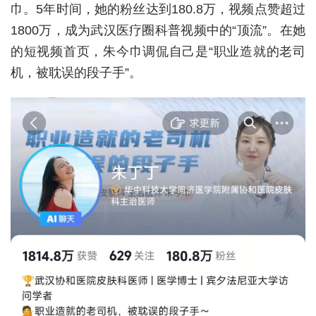
巾。5年时间，她的粉丝达到180.8万，视频点赞超过
城建
1800万，成为武汉医疗圈科普视频中的“顶流”。在她
的短视频首页，朱今巾调侃自己是“职业造就的老司
科教
机，被耽误的段子手”。
健康
悠游
相亲
汽车
房产
消费
创意
文化
体育