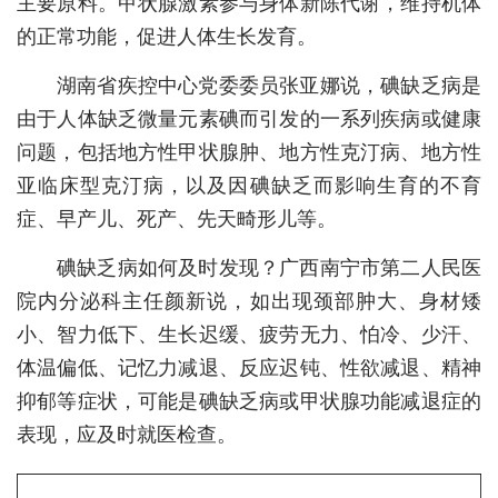
主要原料。甲状腺激素参与身体新陈代谢，维持机体
的正常功能，促进人体生长发育。
城建
湖南省疾控中心党委委员张亚娜说，碘缺乏病是
科教
由于人体缺乏微量元素碘而引发的一系列疾病或健康
健康
问题，包括地方性甲状腺肿、地方性克汀病、地方性
悠游
亚临床型克汀病，以及因碘缺乏而影响生育的不育
症、早产儿、死产、先天畸形儿等。
相亲
碘缺乏病如何及时发现？广西南宁市第二人民医
汽车
院内分泌科主任颜新说，如出现颈部肿大、身材矮
房产
小、智力低下、生长迟缓、疲劳无力、怕冷、少汗、
消费
体温偏低、记忆力减退、反应迟钝、性欲减退、精神
抑郁等症状，可能是碘缺乏病或甲状腺功能减退症的
创意
表现，应及时就医检查。
文化
体育