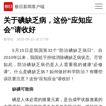
极目新闻客户端
推荐
关于碘缺乏病，这份“应知应
观点
会”请收好
时政
新华社
2025-05-15 16:17:55
湖北
5月15日是我国第32个“防治碘缺乏病日”。自
武汉
2010年以来，我国处于持续消除碘缺乏病状态。尽管
如此，防治碘缺乏病仍是人人需重视的健康“必修
世相
课”。什么是碘缺乏病？如何做好科学防治？有哪些
环球
误区要注意？这份“应知应会”请收好！
专题
缺碘可致病
极客圈
碘是人体必需的微量元素，是合成甲状腺激素的
经济