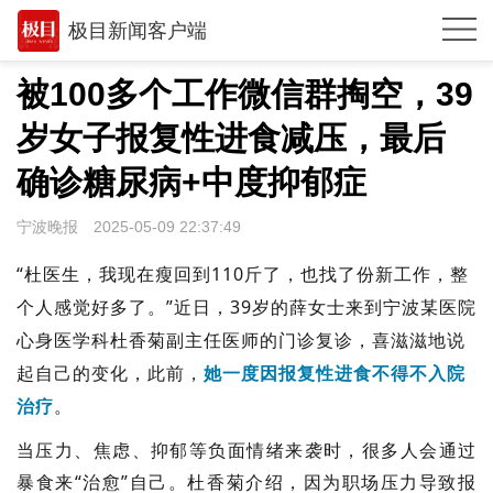
极目新闻客户端
推荐
被100多个工作微信群掏空，39
观点
岁女子报复性进食减压，最后
时政
确诊糖尿病+中度抑郁症
湖北
宁波晚报
2025-05-09 22:37:49
武汉
“杜医生，我现在瘦回到110斤了，也找了份新工作，整
个人感觉好多了。”近日，39岁的薛女士来到宁波某医院
世相
心身医学科杜香菊副主任医师的门诊复诊，喜滋滋地说
环球
起自己的变化，此前，
她一度因报复性进食不得不入院
专题
治疗
。
极客圈
当压力、焦虑、抑郁等负面情绪来袭时，很多人会通过
暴食来“治愈”自己。杜香菊介绍，因为职场压力导致报
经济