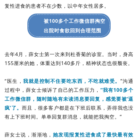
复性进食的患者不在少数，以中年女性居多。
城建
被100多个工作微信群掏空
科教
出院时食欲回到合理范围
健康
悠游
去年4月，薛女士第一次来到杜香菊的诊室。当时，身高
相亲
155厘米的她，体重达到140多斤，精神状态也很颓丧。
汽车
“医生，
我就是控制不住要吃东西，不吃就难受。
”沟通
房产
过程中，薛女士倾诉了自己的工作压力，
“我有100多个
工作微信群，随时随地有未读消息要回复，感觉要被‘逼
消费
疯’了。
而且，很多客户都是在下班后联系，弄得我也没
创意
有上下班时间。单单回复群消息，就能把我掏空。”
文化
薛女士说，渐渐地，
她发现报复性进食成了最快最有效
体育