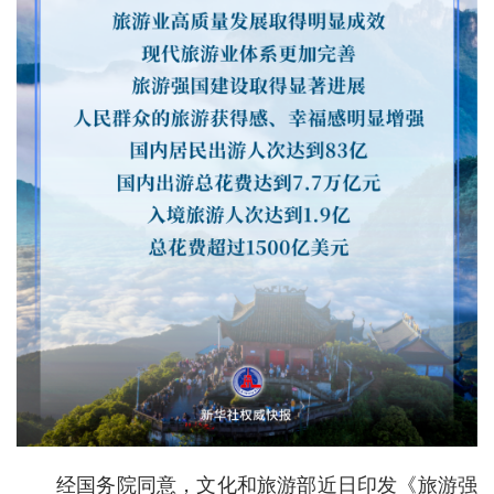
经济
城建
科教
健康
悠游
相亲
汽车
房产
消费
创意
经国务院同意，文化和旅游部近日印发《旅游强
文化