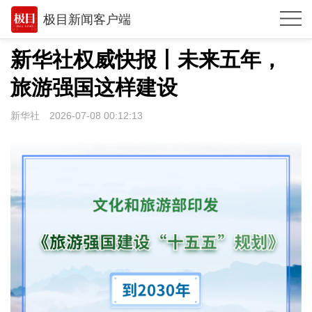
极目新闻客户端
推荐
新华社权威快报丨未来五年，
体育
旅游强国这样建设
观点
新华社
2026-07-08 00:12:13
时政
湖北
武汉
世相
环球
专题
极客圈