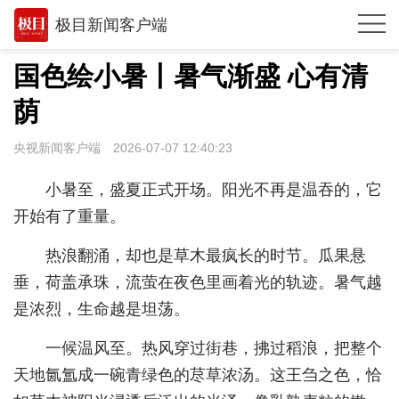
极目新闻客户端
推荐
国色绘小暑丨暑气渐盛 心有清
体育
荫
观点
央视新闻客户端
2026-07-07 12:40:23
时政
小暑至，盛夏正式开场。阳光不再是温吞的，它
湖北
开始有了重量。
武汉
热浪翻涌，却也是草木最疯长的时节。瓜果悬
垂，荷盖承珠，流萤在夜色里画着光的轨迹。暑气越
世相
是浓烈，生命越是坦荡。
环球
一候温风至。热风穿过街巷，拂过稻浪，把整个
专题
天地氤氲成一碗青绿色的荩草浓汤。这王刍之色，恰
极客圈