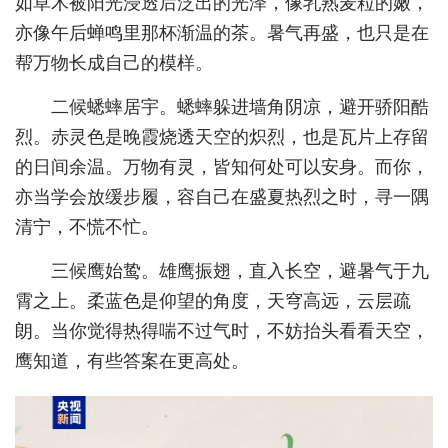
如草木被阳光浸透后泛出的光泽，像乳熟麦粒的嫩，
亦像午后蝉鸣里那杯渐温的茶。暑气再盛，也只是在
经济
帮万物长成自己的模样。
城建
二候蟋蟀居宇。蟋蟀躲进墙角阴凉，避开骄阳酷
科教
烈。赤灵色是晚霞烧透天空的炽烈，也是瓦片上存留
健康
的日间余温。万物有灵，皆知何处可以安身。而你，
亦当学会放缓步履，容自己在盛夏热烈之时，寻一隅
悠游
清宁，不慌不忙。
相亲
三候鹰始鸷。雄鹰振翅，直入长空，避暑气于九
汽车
霄之上。柔蓝色是仰望的角度，天穹高远，云层疏
房产
朗。当你觉得热得喘不过气时，不妨抬头看看天空，
鹰知道，有些答案在更高处。
消费
创意
文化