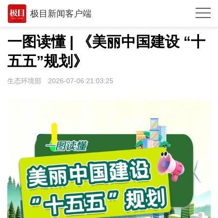
极目新闻客户端
推荐
一图读懂 | 《美丽中国建设 “十
体育
五五”规划》
观点
生态环境部
2026-07-06 21:03:25
时政
湖北
武汉
世相
环球
专题
极客圈