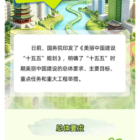
经济
城建
科教
健康
悠游
相亲
汽车
房产
消费
创意
文化