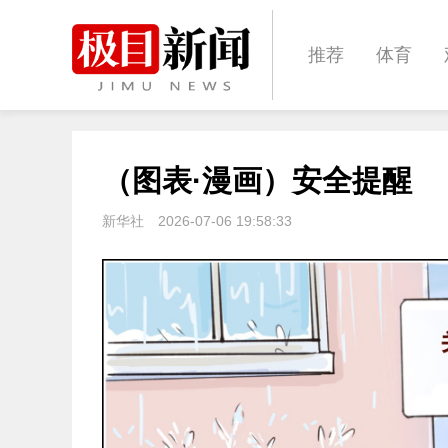
推荐
体育
经济
城建
（图表·漫画）安全提醒
文化
娱乐
新华社
2026-07-06 19:58:33