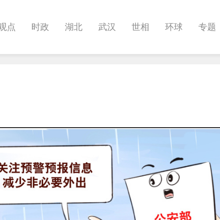
观点
时政
湖北
武汉
世相
环球
专题
科教
健康
悠游
相亲
汽车
房产
消费
影像
帅作文
International
职教院
酒道