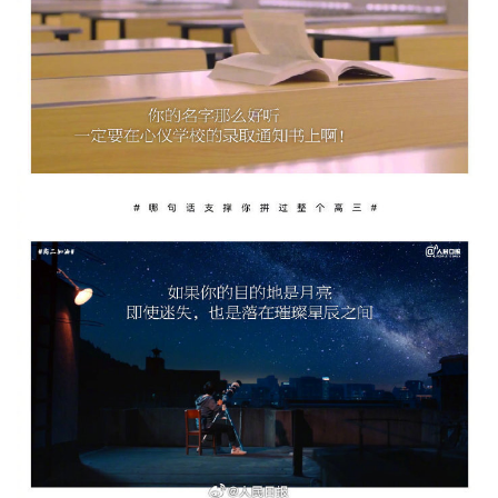
城建
科教
健康
悠游
相亲
汽车
房产
消费
创意
文化
体育