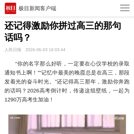
极目新闻客户端
推荐
还记得激励你拼过高三的那句
观点
话吗？
时政
人民日报
2026-06-03 16:03:44
湖北
“你的名字那么好听，一定要在心仪学校的录取
武汉
通知书上啊！”“记忆中最美的晚霞总是在高三，那段
发着光的奋斗时光。”还记得高三那年，激励你奔跑
世相
的话吗？2026高考倒计时，传递这组壁纸，一起为
环球
1290万高考生加油！
专题
极客圈
经济