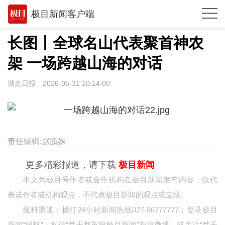
极目新闻客户端
推荐
长图丨全球名山代表聚首神农
观点
架 一场跨越山海的对话
时政
湖北日报
2026-05-31 10:14:00
湖北
武汉
世相
责任编辑:赵鹏姝
环球
更多精彩报道，请下载
极目新闻
本文为极目号作者或合作机构在极目新闻发布内容，仅代
专题
表该作者或机构观点，不代表极目新闻的观点或立场。
极客圈
报料渠道：拨打24小时新闻热线027-86777777；登录极目
经济
新闻“报料”；私信“楚天都市报极目新闻”新浪微博，或关注“楚天