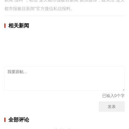
都市报极目新闻”官方微信私信报料。
城建
科教
相关新闻
健康
悠游
相亲
汽车
房产
消费
已输入
0
个字
创意
发表
文化
全部评论
体育