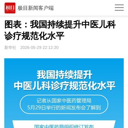
极目新闻客户端
推荐
图表：我国持续提升中医儿科
观点
诊疗规范化水平
时政
新华社
2026-05-29 22:12:20
湖北
武汉
世相
环球
专题
极客圈
经济