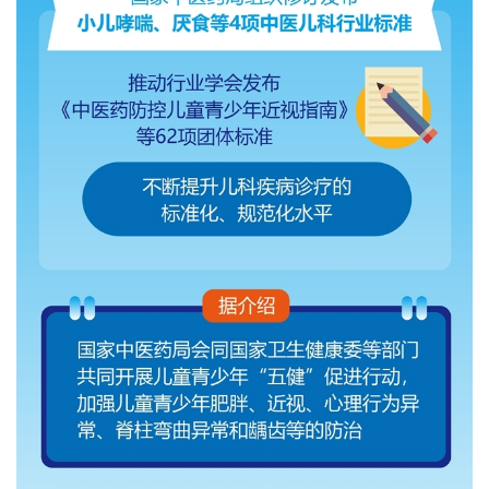
城建
科教
健康
悠游
相亲
汽车
房产
消费
创意
文化
体育