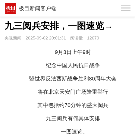
极目新闻客户端
推荐
九三阅兵安排，一图速览→
观点
央视新闻
2025-09-02 20:01:31
阅读量：
12679
时政
9月3日上午9时
湖北
纪念中国人民抗日战争
武汉
暨世界反法西斯战争胜利80周年大会
世相
将在北京天安门广场隆重举行
环球
其中包括约70分钟的盛大阅兵
专题
九三阅兵有何具体安排
极客圈
一图速览↓
经济