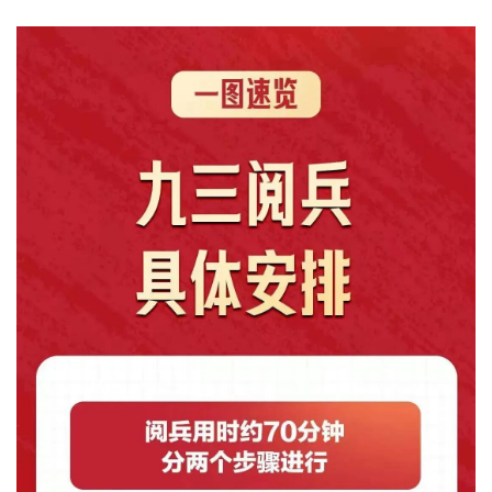
城建
科教
健康
悠游
相亲
汽车
房产
消费
创意
文化
体育