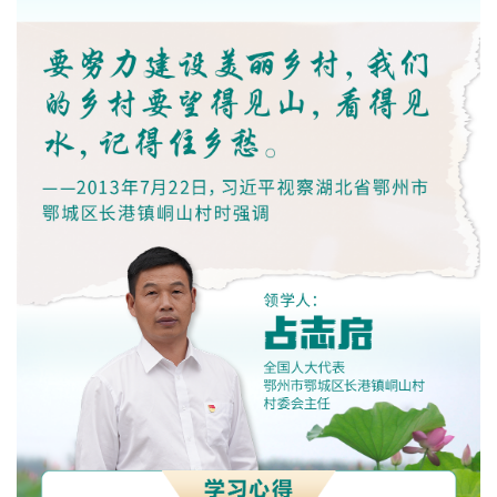
城建
科教
健康
悠游
相亲
汽车
房产
消费
创意
文化
体育