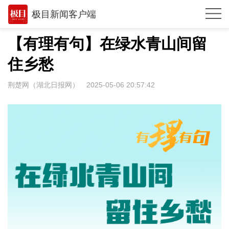
极目新闻客户端
推荐
【有理有句】在绿水青山间留
观点
住乡愁
时政
荆楚网（湖北日报网）
2025-05-06 20:57:42
湖北
武汉
世相
环球
专题
极客圈
经济