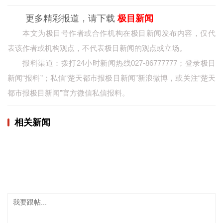
经济
更多精彩报道，请下载
极目新闻
本文为极目号作者或合作机构在极目新闻发布内容，仅代
城建
表该作者或机构观点，不代表极目新闻的观点或立场。
科教
报料渠道：拨打24小时新闻热线027-86777777；登录极目
新闻“报料”；私信“楚天都市报极目新闻”新浪微博，或关注“楚天
健康
都市报极目新闻”官方微信私信报料。
悠游
相亲
相关新闻
汽车
房产
消费
创意
文化