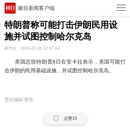
极目新闻客户端
推荐
特朗普称可能打击伊朗民用设
体育
施并试图控制哈尔克岛
观点
新华社
2026-07-08 22:57:04
时政
美国总统特朗普8日在安卡拉表示，美国可能打
湖北
击伊朗的民用基础设施，并试图控制哈尔克岛。
武汉
世相
责任编辑:黄莹
环球
专题
点赞
15
极客圈