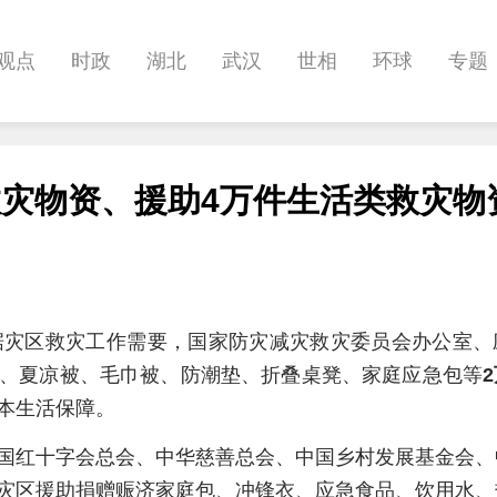
观点
时政
湖北
武汉
世相
环球
专题
科教
健康
悠游
相亲
汽车
房产
消费
救灾物资、援助4万件生活类救灾物
影像
帅作文
International
职教院
酒道
据灾区救灾工作需要，国家防灾减灾救灾委员会办公室、
、夏凉被、毛巾被、防潮垫、折叠桌凳、家庭应急包等
本生活保障。
国红十字会总会、中华慈善总会、中国乡村发展基金会、
灾区援助捐赠赈济家庭包、冲锋衣、应急食品、饮用水、