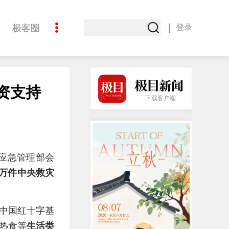
|
极客圈
登录
创意
资支持
下载客户端
应急管理部会
2万件中央救灾
中国红十字基
热食等
生活类