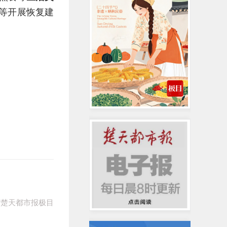
等开展恢复建
注“楚天都市报极目