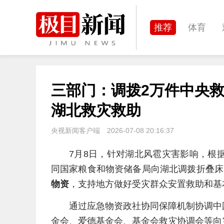
推荐
体育
经济
城建
三部门：调拨2万件中央
文化
娱乐
湖北救灾救助
央视新闻客户端
2026-07-08 20:16:37
7月8日，针对湖北风雹灾害影响，根
同国家粮食和物资储备局向湖北调拨折叠床
物资
，支持地方做好受灾群众安置救助和基
通过应急物资政社协同保障机制协调中
金会、爱德基金会、基金会救灾协调会等向