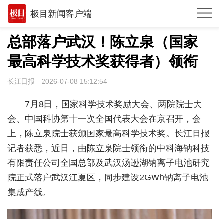
极目新闻客户端
推荐
总部落户武汉！陈立泉（国家
体育
最高科学技术奖获得者）领衔
观点
长江日报
2026-07-08 15:12:54
时政
7月8日，国家科学技术奖励大会、两院院士大
湖北
会、中国科协第十一次全国代表大会在京召开，会
上，陈立泉院士获颁国家最高科学技术奖。长江日报
武汉
记者获悉，
近日，由陈立泉院士领衔的中科海钠科技
世相
有限责任公司全国总部及武汉汤逊湖钠离子电池研究
环球
院正式落户武汉江夏区，同步建设2GWh钠离子电池
集成产线。
专题
极客圈