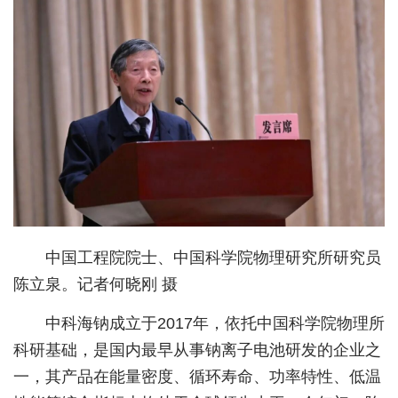
经济
城建
科教
健康
悠游
相亲
汽车
中国工程院院士、中国科学院物理研究所研究员
陈立泉。记者何晓刚 摄
房产
中科海钠成立于2017年，依托中国科学院物理所
消费
科研基础，是国内最早从事钠离子电池研发的企业之
创意
一，其产品在能量密度、循环寿命、功率特性、低温
文化