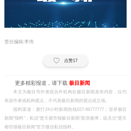
经济
城建
科教
责任编辑:李伟
健康
悠游
点赞
17
相亲
汽车
更多精彩报道，请下载
极目新闻
本文为极目号作者或合作机构在极目新闻发布内容，仅代
房产
表该作者或机构观点，不代表极目新闻的观点或立场。
消费
报料渠道：拨打24小时新闻热线027-86777777；登录极目
新闻“报料”；私信“楚天都市报极目新闻”新浪微博，或关注“楚天
创意
都市报极目新闻”官方微信私信报料。
文化