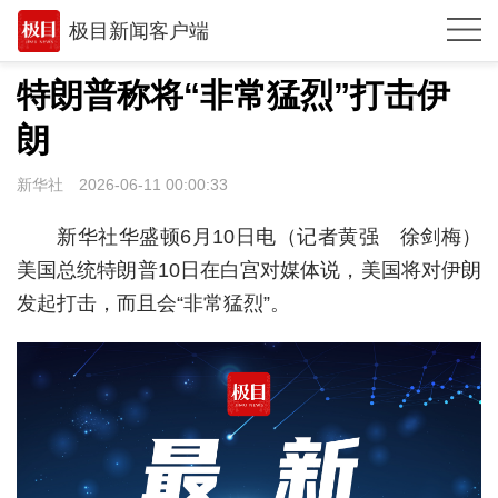
极目新闻客户端
推荐
特朗普称将“非常猛烈”打击伊
体育
朗
观点
新华社
2026-06-11 00:00:33
时政
新华社华盛顿6月10日电（记者黄强 徐剑梅）
湖北
美国总统特朗普10日在白宫对媒体说，美国将对伊朗
发起打击，而且会“非常猛烈”。
武汉
世相
环球
专题
极客圈