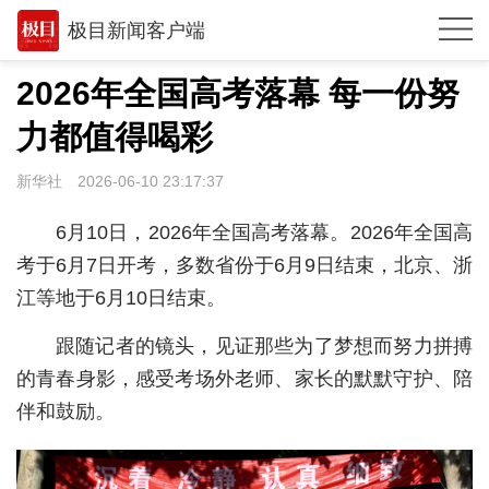
极目新闻客户端
推荐
2026年全国高考落幕 每一份努
体育
力都值得喝彩
观点
新华社
2026-06-10 23:17:37
时政
6月10日，2026年全国高考落幕。2026年全国高
湖北
考于6月7日开考，多数省份于6月9日结束，北京、浙
江等地于6月10日结束。
武汉
跟随记者的镜头，见证那些为了梦想而努力拼搏
世相
的青春身影，感受考场外老师、家长的默默守护、陪
环球
伴和鼓励。
专题
极客圈