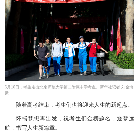
经济
城建
科教
健康
悠游
相亲
汽车
6月10日，考生走出北京师范大学第二附属中学考点。新华社记者 刘金海
摄
房产
随着高考结束，考生们也将迎来人生的新起点。
消费
怀揣梦想再出发，祝考生们金榜题名，逐梦远
创意
航，书写人生新篇章。
文化