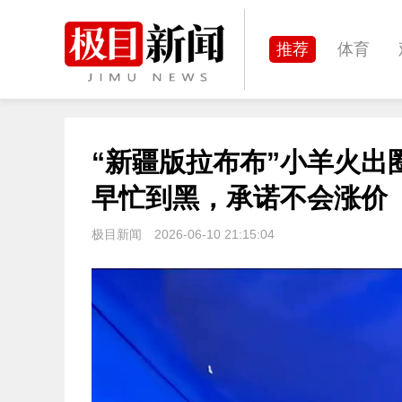
推荐
体育
经济
城建
“新疆版拉布布”小羊火出
文化
娱乐
早忙到黑，承诺不会涨价
极目新闻
2026-06-10 21:15:04