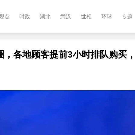
观点
时政
湖北
武汉
世相
环球
专题
科教
健康
悠游
相亲
汽车
房产
消费
圈，各地顾客提前3小时排队购买
影像
帅作文
International
职教院
酒道