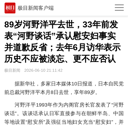
极目新闻客户端
推荐
89岁河野洋平去世，33年前发
体育
表“河野谈话”承认慰安妇事实
观点
并道歉反省；去年6月访华表示
时政
历史不应被淡忘、更不应否认
湖北
极目新闻
2026-06-10 21:11:42
武汉
据新华社，多家日本媒体10日报道，日本自民党
世相
前总裁河野洋平本月8日去世，享年89岁。
环球
河野洋平1993年作为内阁官房长官发表了“河野
谈话”。该谈话承认日军直接参与在朝鲜半岛、中国
专题
等地设置“慰安所”及强征当地妇女充当“慰安妇”，并
极客圈