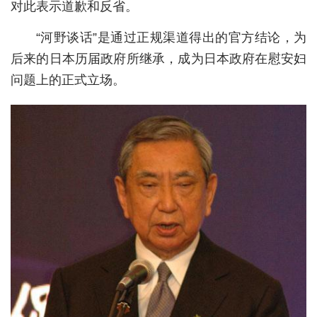
对此表示道歉和反省。
经济
“河野谈话”是通过正规渠道得出的官方结论，为
城建
后来的日本历届政府所继承，成为日本政府在慰安妇
问题上的正式立场。
科教
健康
悠游
相亲
汽车
房产
消费
创意
文化