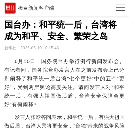
极目新闻客户端
推荐
国台办：和平统一后，台湾将
体育
成为和平、安全、繁荣之岛
观点
新华社
2026-06-10 10:15:46
时政
6月10日，国务院台办举行例行新闻发布会。
湖北
有记者问，国务院台办发言人在之前发布会上已分
别阐释了和平统一后台湾“七个更好”中的五个“更
武汉
好”，受到两岸舆论高度关注。请问发言人对“和平
世相
统一后，有强大祖国做后盾，台湾安全保障会更
环球
好”有何阐释?
专题
发言人张晗答问表示，和平统一后，有强大祖国
做后盾，台湾人民将更安全，“台独”带来的战争风险
极客圈