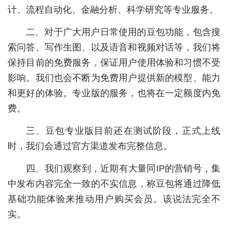
计、流程自动化、金融分析、科学研究等专业服务。
城建
二、对于广大用户日常使用的豆包功能，包含搜
科教
索问答、写作生图、以及语音和视频对话等，我们将
健康
保持目前的免费服务，保证用户使用体验和习惯不受
影响。我们也会不断为免费用户提供新的模型、能力
悠游
和更好的体验。专业版的服务，也将在一定额度内免
相亲
费。
汽车
三、豆包专业版目前还在测试阶段，正式上线
房产
时，我们会通过官方渠道发布完整信息。
消费
四、我们观察到，近期有大量同IP的营销号，集
中发布内容完全一致的不实信息，称豆包将通过降低
创意
基础功能体验来推动用户购买会员。该说法完全不
文化
实。
体育