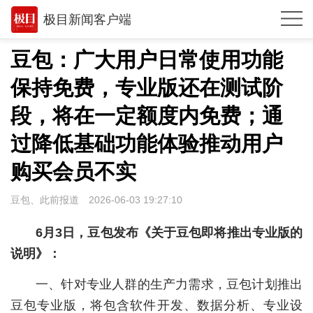
极目新闻客户端
推荐
豆包：广大用户日常使用功能
观点
保持免费，专业版还在测试阶
时政
段，将在一定额度内免费；通
湖北
过降低基础功能体验推动用户
购买会员不实
武汉
世相
豆包、此前报道
2026-06-03 19:27:10
环球
6月3日，豆包发布《关于豆包即将推出专业版的
专题
说明》：
极客圈
一、针对专业人群的生产力需求，豆包计划推出
豆包专业版，将包含软件开发、数据分析、专业设
经济