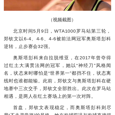
城建
（视频截图）
科教
健康
北京时间5月9日，WTA1000罗马站第三轮，
郑钦文以6-4、4-6、4-6被前法网冠军奥斯塔彭科
悠游
逆转，止步赛会32强。
相亲
奥斯塔彭科来自拉脱维亚，在2017年曾夺得
汽车
过红土大满贯法网的冠军，她以“神经刀”风格闻
房产
名，状态来时哪怕是“世界第一”都挡不住，状态离
线时也谁都能输。此前，郑钦文与奥斯塔彭科在硬
消费
地赛中三次交手，郑钦文全部胜出。此次在罗马站
创意
相遇，是两人在红土赛场上的第一次对阵。
文化
首盘，郑钦文表现稳定，而奥斯塔彭科则尽
体育