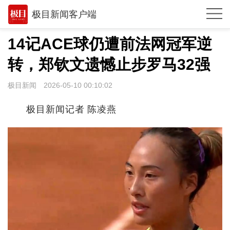
极目新闻客户端
推荐
14记ACE球仍遭前法网冠军逆
观点
转，郑钦文遗憾止步罗马32强
时政
极目新闻
2026-05-10 00:10:02
湖北
极目新闻记者 陈凌燕
武汉
世相
环球
专题
极客圈
经济