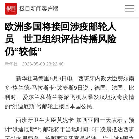
极目新闻客户端
推荐
欧洲多国将接回涉疫邮轮人
观点
员 世卫组织评估传播风险
时政
仍“较低”
湖北
新华社
2026-05-09 23:22:46
武汉
新华社马德里5月9日电 西班牙内政大臣费尔南
世相
多·格兰德-马拉斯卡·戈麦斯9日说，德国、法国、比
利时、爱尔兰和荷兰将派飞机从暴发汉坦病毒疫情
环球
的“洪迪厄斯”号邮轮上接回本国公民。
专题
西班牙卫生大臣莫妮卡·加西亚同一天表示，预
极客圈
计“洪迪厄斯”号邮轮将于当地时间10日凌晨抵达西班
经济
牙特内里费岛。按照西班牙官员说法，除上述5国之