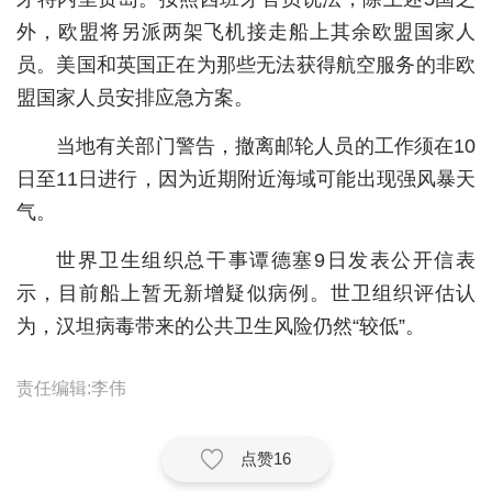
外，欧盟将另派两架飞机接走船上其余欧盟国家人
城建
员。美国和英国正在为那些无法获得航空服务的非欧
科教
盟国家人员安排应急方案。
健康
当地有关部门警告，撤离邮轮人员的工作须在10
悠游
日至11日进行，因为近期附近海域可能出现强风暴天
气。
相亲
世界卫生组织总干事谭德塞9日发表公开信表
汽车
示，目前船上暂无新增疑似病例。世卫组织评估认
房产
为，汉坦病毒带来的公共卫生风险仍然“较低”。
消费
责任编辑:李伟
创意
文化
点赞
16
体育