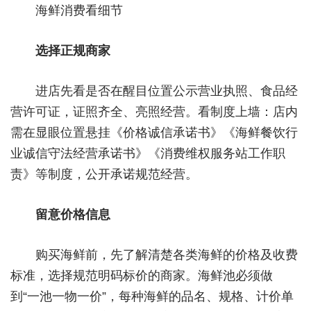
海鲜消费看细节
城建
选择正规商家
科教
健康
进店先看是否在醒目位置公示营业执照、食品经
悠游
营许可证，证照齐全、亮照经营。看制度上墙：店内
需在显眼位置悬挂《价格诚信承诺书》《海鲜餐饮行
相亲
业诚信守法经营承诺书》《消费维权服务站工作职
汽车
责》等制度，公开承诺规范经营。
房产
留意价格信息
消费
创意
购买海鲜前，先了解清楚各类海鲜的价格及收费
标准，选择规范明码标价的商家。海鲜池必须做
文化
到“一池一物一价”，每种海鲜的品名、规格、计价单
体育