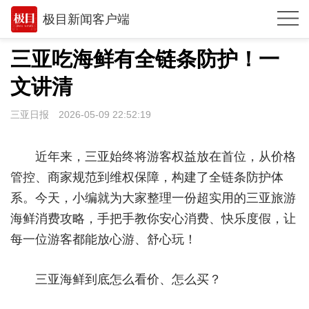
极目新闻客户端
推荐
三亚吃海鲜有全链条防护！一
观点
文讲清
时政
三亚日报
2026-05-09 22:52:19
湖北
近年来，三亚始终将游客权益放在首位，从价格
武汉
管控、商家规范到维权保障，构建了全链条防护体
世相
系。今天，小编就为大家整理一份超实用的三亚旅游
海鲜消费攻略，手把手教你安心消费、快乐度假，让
环球
每一位游客都能放心游、舒心玩！
专题
极客圈
三亚海鲜到底怎么看价、怎么买？
经济