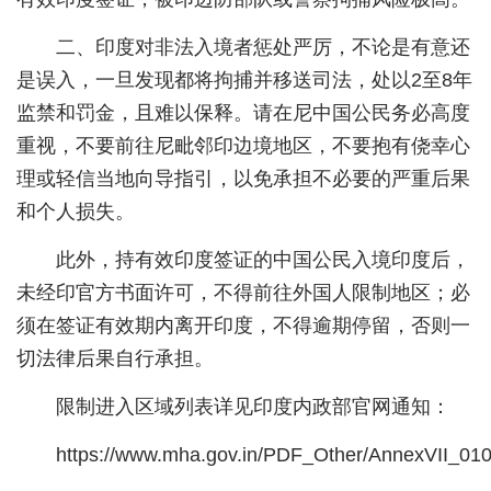
城建
二、印度对非法入境者惩处严厉，不论是有意还
是误入，一旦发现都将拘捕并移送司法，处以2至8年
科教
监禁和罚金，且难以保释。请在尼中国公民务必高度
健康
重视，不要前往尼毗邻印边境地区，不要抱有侥幸心
悠游
理或轻信当地向导指引，以免承担不必要的严重后果
和个人损失。
相亲
此外，持有效印度签证的中国公民入境印度后，
汽车
未经印官方书面许可，不得前往外国人限制地区；必
房产
须在签证有效期内离开印度，不得逾期停留，否则一
消费
切法律后果自行承担。
创意
限制进入区域列表详见印度内政部官网通知：
文化
https://www.mha.gov.in/PDF_Other/AnnexVII_01
体育