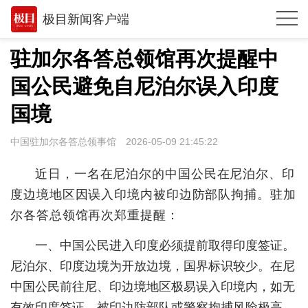
极目新闻客户端
推荐
驻加尔各答总领馆再次提醒中
观点
国公民避免自尼泊尔误入印度
时政
国境
湖北
中国驻加尔各答总领事馆
2026-05-09 21:45:22
武汉
近日，一名在尼泊尔的中国公民在尼泊尔、印
世相
度边境地区因误入印境内被印边防部队拘捕。驻加
尔各答总领馆再次郑重提醒：
环球
一、中国公民进入印度必须提前取得印度签证。
专题
尼泊尔、印度边境为开放边境，国界标识较少。在尼
极客圈
中国公民前往尼、印边境地区极易误入印境内，如无
经济
有效印度签证，被印边防部队或警察拘捕风险极高。