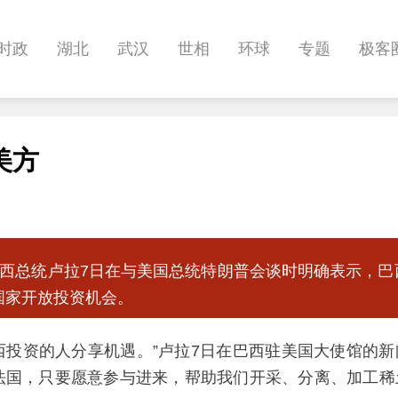
时政
湖北
武汉
世相
环球
专题
极客
健康
悠游
相亲
汽车
房产
消费
创意
美方
影像
帅作文
International
职教院
酒道
巴西总统卢拉7日在与美国总统特朗普会谈时明确表示，巴
国家开放投资机会。
西投资的人分享机遇。”卢拉7日在巴西驻美国大使馆的
法国，只要愿意参与进来，帮助我们开采、分离、加工稀