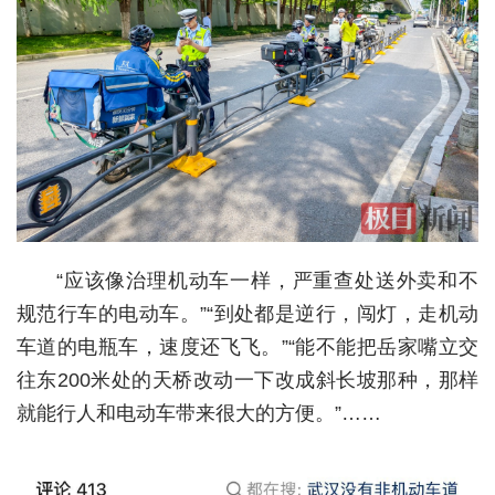
城建
科教
健康
悠游
相亲
汽车
“应该像治理机动车一样，严重查处送外卖和不
房产
规范行车的电动车。”“到处都是逆行，闯灯，走机动
车道的电瓶车，速度还飞飞。”“能不能把岳家嘴立交
消费
往东200米处的天桥改动一下改成斜长坡那种，那样
创意
就能行人和电动车带来很大的方便。”……
文化
体育