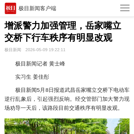
极目新闻客户端
推荐
增派警力加强管理，岳家嘴立
观点
交桥下行车秩序有明显改观
时政
极目新闻
2026-05-09 19:22:11
湖北
极目新闻记者 黄士峰
武汉
实习生 姜佳彤
世相
极目新闻5月8日报道武昌岳家嘴立交桥下电动车
环球
逆行乱象后，引起强烈反响。经交管部门加大警力现
场劝导一天后，该路段目前交通秩序有明显改观。
专题
极客圈
经济