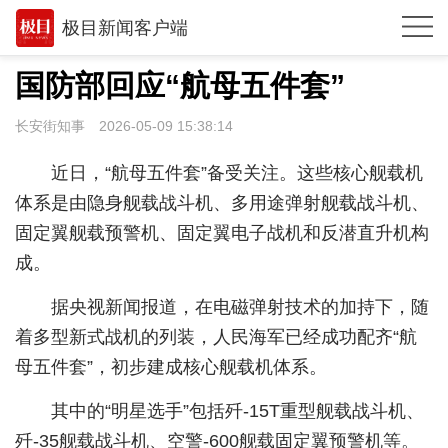
极目新闻客户端
推荐
国防部回应“航母五件套”
观点
长安街知事
2026-05-09 15:38:14
时政
近日，“航母五件套”备受关注。这些核心舰载机
湖北
体系是由隐身舰载战斗机、多用途弹射舰载战斗机、
固定翼舰载预警机、固定翼电子战机和反潜直升机构
武汉
成。
世相
据央视新闻报道，在电磁弹射技术的加持下，随
环球
着多型新式战机的列装，人民海军已经成功配齐“航
专题
母五件套”，初步建成核心舰载机体系。
极客圈
其中的“明星选手”包括歼-15T重型舰载战斗机、
歼-35舰载战斗机、空警-600舰载固定翼预警机等。
经济