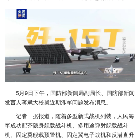
城建
科教
健康
悠游
相亲
汽车
房产
5月9日下午，国防部新闻局副局长、国防部新闻
消费
发言人蒋斌大校就近期涉军问题发布消息。
创意
记者：
据报道，随着多型新式战机列装，人民海
军成功配齐隐身舰载战斗机、多用途弹射舰载战斗
文化
机、固定翼舰载预警机、固定翼电子战机和反潜直升
体育