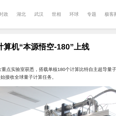
时政
湖北
武汉
世相
环球
专题
极客
健康
悠游
相亲
汽车
房产
消费
创意
机“本源悟空-180”上线
影像
帅作文
International
职教院
酒道
重点实验室获悉，搭载单核180个计算比特自主超导量子
起开始接收全球量子计算任务。