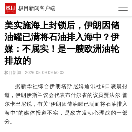
极目新闻客户端
推荐
美实施海上封锁后，伊朗因储
观点
油罐已满将石油排入海中？伊
时政
媒：不属实！是一艘欧洲油轮
湖北
排放的
武汉
极目新闻
2026-05-09 09:50:03
世相
据新华社综合伊朗塔斯尼姆通讯社9日凌晨报
环球
道，伊朗伊斯兰议会代表布什尔省的议员贾法尔·普
尔卡巴尼说，有关“伊朗因储油罐已满而将石油排入
专题
海中”的媒体报道不实，是敌方发动心理战的一部
极客圈
分。
经济