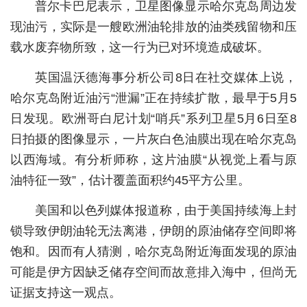
普尔卡巴尼表示，卫星图像显示哈尔克岛周边发
城建
现油污，实际是一艘欧洲油轮排放的油类残留物和压
载水废弃物所致，这一行为已对环境造成破坏。
科教
英国温沃德海事分析公司8日在社交媒体上说，
健康
哈尔克岛附近油污“泄漏”正在持续扩散，最早于5月5
悠游
日发现。欧洲哥白尼计划“哨兵”系列卫星5月6日至8
相亲
日拍摄的图像显示，一片灰白色油膜出现在哈尔克岛
以西海域。有分析师称，这片油膜“从视觉上看与原
汽车
油特征一致”，估计覆盖面积约45平方公里。
房产
美国和以色列媒体报道称，由于美国持续海上封
消费
锁导致伊朗油轮无法离港，伊朗的原油储存空间即将
创意
饱和。因而有人猜测，哈尔克岛附近海面发现的原油
可能是伊方因缺乏储存空间而故意排入海中，但尚无
文化
证据支持这一观点。
体育