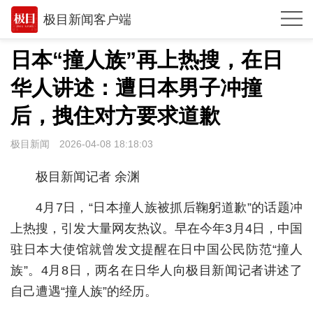
极目新闻客户端
推荐
日本“撞人族”再上热搜，在日
观点
华人讲述：遭日本男子冲撞
时政
后，拽住对方要求道歉
湖北
极目新闻
2026-04-08 18:18:03
武汉
极目新闻记者 余渊
世相
4月7日，“日本撞人族被抓后鞠躬道歉”的话题冲
环球
上热搜，引发大量网友热议。早在今年3月4日，中国
驻日本大使馆就曾发文提醒在日中国公民防范“撞人
专题
族”。4月8日，两名在日华人向极目新闻记者讲述了
极客圈
自己遭遇“撞人族”的经历。
经济