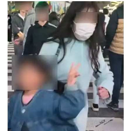
城建
科教
健康
悠游
相亲
汽车
房产
消费
创意
文化
体育