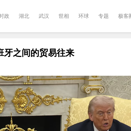
时政
湖北
武汉
世相
环球
专题
极客
健康
悠游
相亲
汽车
房产
消费
创意
班牙之间的贸易往来
影像
帅作文
International
职教院
酒道