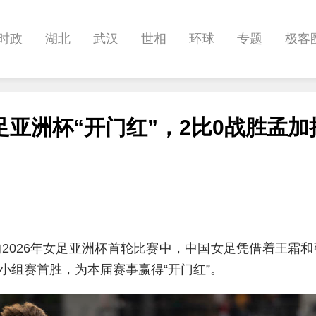
时政
湖北
武汉
世相
环球
专题
极客
健康
悠游
相亲
汽车
房产
消费
创意
亚洲杯“开门红”，2比0战胜孟加
影像
帅作文
International
职教院
酒道
的2026年女足亚洲杯首轮比赛中，中国女足凭借着王霜
小组赛首胜，为本届赛事赢得“开门红”。