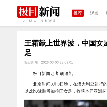
推荐
观点
城建
科教
王霜献上世界波，中国女足
体育
娱乐
足
极目新闻
2026-03-03 22:09:01
极目新闻记者 胡迪凯
北京时间3月3日晚，在澳大利亚进行
以2比0战胜孟加拉国女足，收获本届亚洲杯