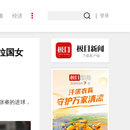
|
圈
经济
登录
文化
拉国女
下载客户端
和张睿的进球，