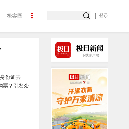
|
极客圈
登录
创意
了
酒道
下载客户端
的身份证去
购票？引发众