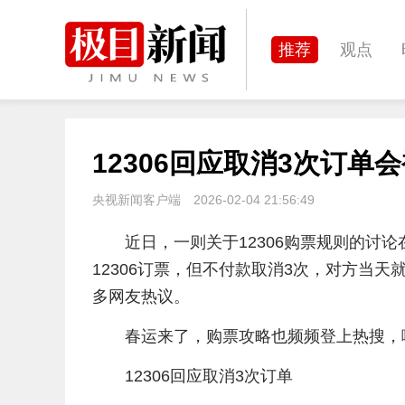
推荐
观点
经济
城建
12306回应取消3次订
文化
体育
央视新闻客户端
2026-02-04 21:56:49
近日，一则关于12306购票规则的讨
12306订票，但不付款取消3次，对方当
多网友热议。
春运来了，购票攻略也频频登上热搜，
12306回应取消3次订单