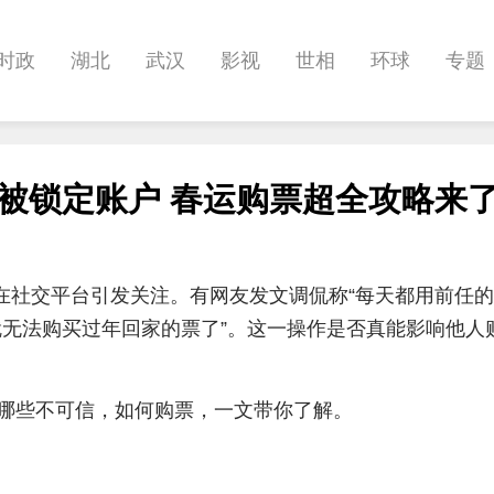
时政
湖北
武汉
影视
世相
环球
专题
科教
健康
悠游
相亲
汽车
房产
消费
单会被锁定账户 春运购票超全攻略来
娱乐
影像
帅作文
International
职教院
论在社交平台引发关注。有网友发文调侃称“每天都用前任
天就无法购买过年回家的票了”。这一操作是否真能影响他人
哪些不可信，如何购票，一文带你了解。