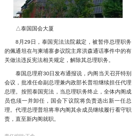
城建
科教
△泰国国会大厦
健康
8月29日，泰国宪法法院裁定，被暂停总理职务
悠游
的佩通坦在与柬埔寨参议院主席洪森通话事件中的有
关做法违反宪法相关规定，解除其总理职务。
相亲
汽车
泰国总理府30日发布通报说，内阁当天召开特别
会议，批准任命副总理兼内政部长普坦继续担任代理
房产
总理。按照泰国宪法，当总理职务终止，全体内阁成
消费
员也须一并卸任，国会下议院将负责选出新一任总
理。代理总理普坦将率内阁其余成员继续履行看守职
创意
责，直至新内阁就职。
文化
体育