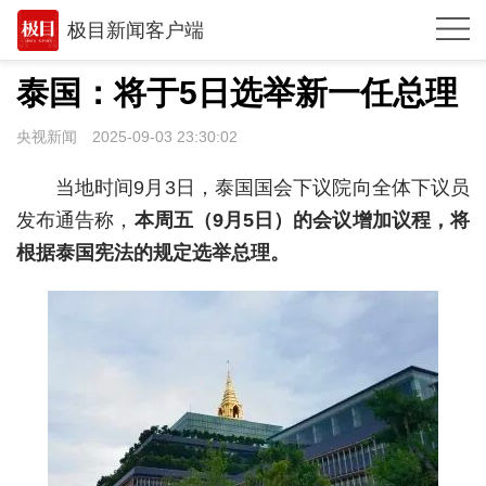
极目新闻客户端
推荐
泰国：将于5日选举新一任总理
观点
央视新闻
2025-09-03 23:30:02
时政
当地时间9月3日，泰国国会下议院向全体下议员
湖北
发布通告称，
本周五（9月5日）的会议增加议程，将
根据泰国宪法的规定选举总理。
武汉
世相
环球
专题
极客圈
经济