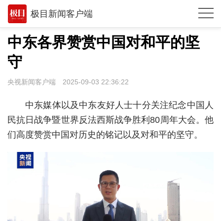
极目新闻客户端
推荐
中东各界赞赏中国对和平的坚
观点
守
时政
央视新闻客户端
2025-09-03 22:36:22
湖北
中东媒体以及中东友好人士十分关注纪念中国人
武汉
民抗日战争暨世界反法西斯战争胜利80周年大会。他
们高度赞赏中国对历史的铭记以及对和平的坚守。
世相
环球
专题
极客圈
经济