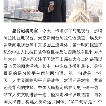
城建
科教
健康
总台记者
周宣
：
今天，卡塔尔半岛电视台、沙特
悠游
阿拉比亚电视台、天空新闻台阿拉伯语频道、埃及开
罗新闻电视台等中东多国主流媒体，第一时间报道了
相亲
纪念中国人民抗日战争暨世界反法西斯战争胜利80周
汽车
年大会。报道还关注了习近平主席在大会上的讲话以
及当天的阅兵活动。其中，中东媒体援引最多、关注
房产
最高的是习近平主席的两句话。第一句话是：“今
消费
天，人类又面临和平还是战争、对话还是对抗、共赢
创意
还是零和的抉择。中国人民坚定站在历史正确一边、
站在人类文明进步一边，坚持走和平发展道路，与各
文化
国人民携手构建人类命运共同体。”第二句话是：“中
体育