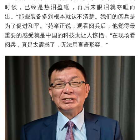
时候，已经是热泪盈眶，再后来眼泪就夺眶而
城建
出。“那些装备多到根本就认不清楚。我们的阅兵是
科教
为了促进和平。”苑举正说，观看阅兵后，他觉得最
重要的感受就是中国的科技太让人惊艳，“在现场看
健康
阅兵，真是太震撼了，无法用言语形容。”
悠游
相亲
汽车
房产
消费
创意
文化
体育