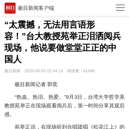
极目新闻客户端
推荐
“太震撼，无法用言语形
观点
容！”台大教授苑举正泪洒阅兵
时政
现场，他说要做堂堂正正的中
湖北
国人
武汉
极目新闻
2025-09-03 22:04:13
阅读量：
41690
世相
极目新闻记者 郭奕
环球
“热血、热泪、热爱。”9月3日，台湾大学哲学系
专题
教授苑举正在现场观看阅兵后，第一时间分享其观后
感。
极客圈
苑举正说，在现场听到合唱团唱《松花江上》的
经济