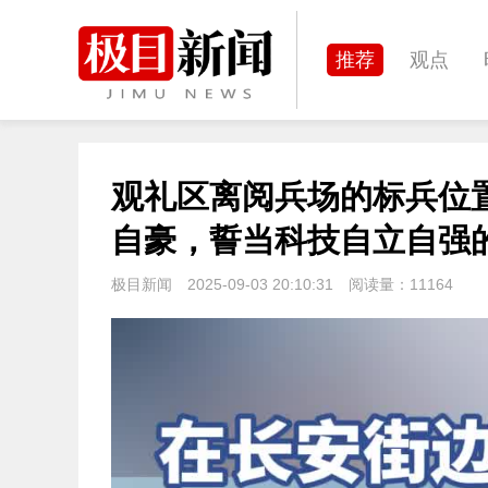
推荐
观点
城建
科教
观礼区离阅兵场的标兵位
体育
娱乐
自豪，誓当科技自立自强
极目新闻
2025-09-03 20:10:31
阅读量：
11164