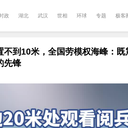
时政
湖北
武汉
世相
环球
专题
极客
健康
悠游
相亲
汽车
房产
消费
创意
置不到10米，全国劳模权海峰：既
影像
帅作文
International
职教院
酒道
的先锋