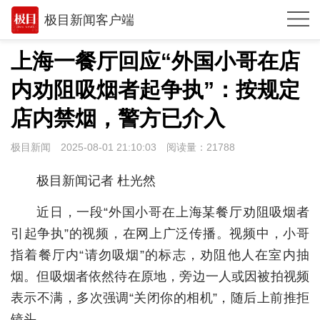
极目新闻客户端
推荐
上海一餐厅回应“外国小哥在店
观点
内劝阻吸烟者起争执”：按规定
时政
店内禁烟，警方已介入
湖北
极目新闻
2025-08-01 21:10:03
阅读量：
21788
武汉
极目新闻记者 杜光然
世相
近日，一段“外国小哥在上海某餐厅劝阻吸烟者
环球
引起争执”的视频，在网上广泛传播。视频中，小哥
指着餐厅内“请勿吸烟”的标志，劝阻他人在室内抽
专题
烟。但吸烟者依然待在原地，旁边一人或因被拍视频
极客圈
表示不满，多次强调“关闭你的相机”，随后上前推拒
经济
镜头。