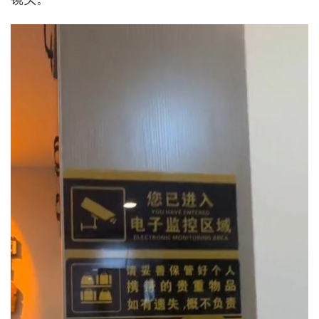
城建
科教
健康
悠游
相亲
汽车
房产
消费
创意
文化
体育