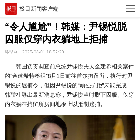
极目新闻客户端
推荐
“令人尴尬”！韩媒：尹锡悦脱
观点
囚服仅穿内衣躺地上拒捕
时政
环球网
2025-08-01 18:52:20
湖北
韩国负责调查前总统尹锡悦夫人金建希相关案件
武汉
的“金建希特检组”8月1日前往首尔拘留所，执行对尹
锡悦的逮捕令，但因尹锡悦的“顽强抗拒”未能完成。
世相
韩联社曝出最新消息称，尹锡悦当时脱下囚服、仅穿
环球
内衣躺在拘留所房间地板上以抵制逮捕。
专题
极客圈
经济