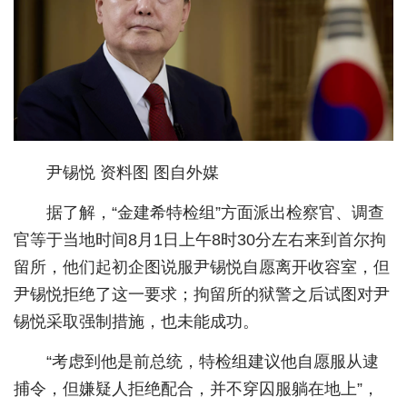
城建
科教
健康
悠游
尹锡悦 资料图 图自外媒
相亲
据了解，“金建希特检组”方面派出检察官、调查
汽车
官等于当地时间8月1日上午8时30分左右来到首尔拘
房产
留所，他们起初企图说服尹锡悦自愿离开收容室，但
消费
尹锡悦拒绝了这一要求；拘留所的狱警之后试图对尹
锡悦采取强制措施，也未能成功。
创意
“考虑到他是前总统，特检组建议他自愿服从逮
文化
捕令，但嫌疑人拒绝配合，并不穿囚服躺在地上”，
体育