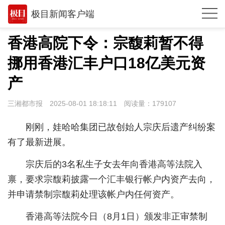
极目新闻客户端
推荐
香港高院下令：宗馥莉暂不得
观点
挪用香港汇丰户口18亿美元资
时政
产
湖北
三湘都市报
2025-08-01 18:18:11
阅读量：
179107
武汉
刚刚，娃哈哈集团已故创始人宗庆后遗产纠纷案
世相
有了最新进展。
环球
宗庆后的3名私生子女去年向香港高等法院入
禀，要求宗馥莉披露一个汇丰银行帐户内资产去向，
专题
并申请禁制宗馥莉处理该帐户内任何资产。
极客圈
香港高等法院今日（8月1日）颁发非正审禁制
经济