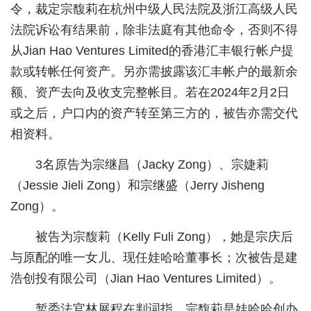
令，裁定宗馥莉在杭州中级人民法院及浙江高级人民
城建
法院诉讼有结果前，除非法庭有其他命令，否则不得
从Jian Hao Ventures Limited的香港汇丰银行帐户提
科教
款或转帐任何资产。另亦需披露该汇丰帐户的最新余
健康
额、资产去向及收支完整帐目。若在2024年2月2日
悠游
或之后，户口内的资产转至第三方的，被告亦需交代
相资料。
相亲
3名原告为宗继昌（Jacky Zong）、宗婕莉
汽车
（Jessie Jieli Zong）和宗继盛（Jerry Jisheng
房产
Zong）。
消费
被告为宗馥莉（Kelly Fuli Zong），她是宗庆后
创意
与原配的唯一女儿、现任娃哈哈董事长；次被告是建
浩创投有限公司（Jian Hao Ventures Limited）。
文化
暂委法官林展程在判词指，宗馥莉是娃哈哈创办
体育