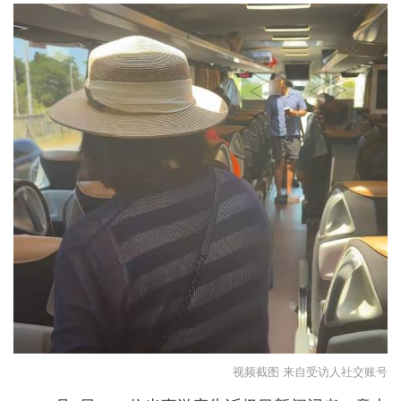
城建
科教
健康
悠游
相亲
汽车
房产
消费
创意
文化
视频截图 来自受访人社交账号
体育