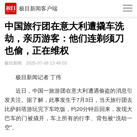
极目新闻客户端
推荐
中国旅行团在意大利遭撬车洗
观点
劫，亲历游客：他们连剃须刀
时政
也偷，正在维权
湖北
极目新闻
2025-07-08 13:48:03
武汉
极目新闻记者 丁伟
世相
近日，中国一旅游团在意大利遭遇偷盗的消息引
环球
发关注。据了解，此事发生于7月3日，当天旅行团去
比萨斜塔游玩完下车吃饭，约20分钟后回来，发现大
专题
巴车的门被撬开，车上所有的行李、背包被“洗劫一
极客圈
空”。
经济