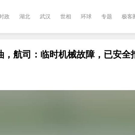
时政
湖北
武汉
世相
环球
专题
极客
健康
悠游
相亲
汽车
房产
消费
创意
油，航司：临时机械故障，已安全
影像
帅作文
International
职教院
酒道