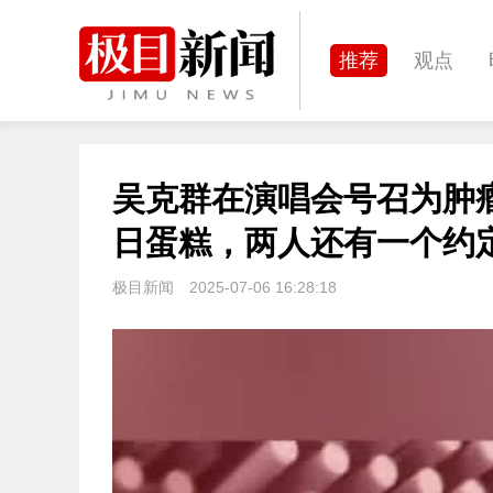
推荐
观点
城建
科教
吴克群在演唱会号召为肿
体育
娱乐
日蛋糕，两人还有一个约
极目新闻
2025-07-06 16:28:18