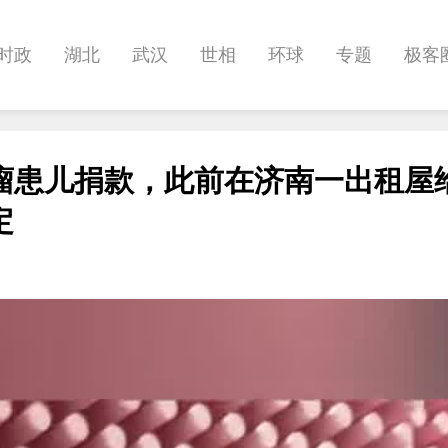
时政
湖北
武汉
世相
环球
专题
极客
健康
悠游
相亲
汽车
房产
消费
创意
瘤患儿捐款，此前在济南一出租屋
影像
帅作文
International
职教院
酒道
定