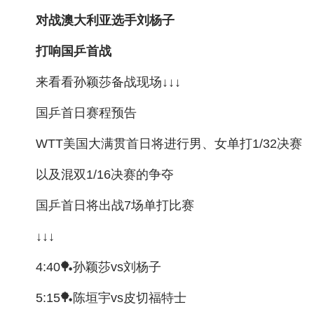
对战澳大利亚选手刘杨子
城建
打响国乒首战
科教
来看看孙颖莎备战现场↓↓↓
健康
悠游
国乒首日赛程预告
相亲
WTT美国大满贯首日将进行男、女单打1/32决赛
汽车
以及混双1/16决赛的争夺
房产
国乒首日将出战7场单打比赛
消费
↓↓↓
创意
4:40🏓孙颖莎vs刘杨子
文化
5:15🏓陈垣宇vs皮切福特士
体育