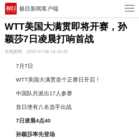
极目新闻客户端
推荐
WTT美国大满贯即将开赛，孙
观点
颖莎7日凌晨打响首战
时政
央视新闻
2025-07-06 16:33:42
湖北
7月7日
武汉
WTT美国大满贯首个正赛日开启！
世相
中国队共派出17人参赛
环球
首日便有八名选手出战
专题
7日凌晨4点40
极客圈
孙颖莎率先登场
经济