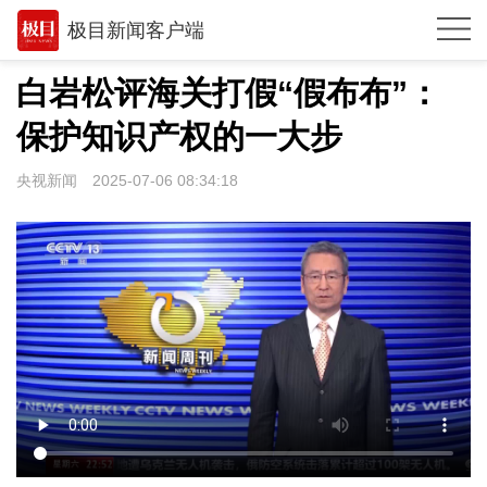
极目新闻客户端
推荐
白岩松评海关打假“假布布”：
观点
保护知识产权的一大步
时政
央视新闻
2025-07-06 08:34:18
湖北
武汉
世相
环球
专题
极客圈
经济