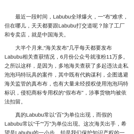
城建
最近一段时间，Labubu全球爆火，一“布”难求，
科教
但在哪儿，天天都要跟Labubu打交道呢？除了工厂
和专卖店，就是中国海关。
健康
悠游
大半个月来,“海关发布”几乎每天都要发布
Labubu相关查获情况，6月份公众号就涨粉11万多。
相亲
之所以这样，是因为，多地海关查获了多起违法走私
汽车
泡泡玛特玩具的案件，其中既有代购谋利，企图逃避
海关监管的真布布，也有大量未经授权使用泡泡玛特
房产
标识，侵犯商标专用权的“假布布”，涉事货物均被依
消费
法扣留。
创意
真的Labubu常以“百”为单位出现，而假的
文化
Labubu常以“千”“万”为单位出现。这次海关出手，希
望是Labubu的一小步，却是我们保护知识产权的一
体育